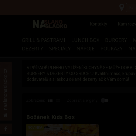
Kontakty
Kam roz
GRILL & PASTRAMI
LUNCH BOX
BURGERY
DEZERTY
SPECIÁLY
NÁPOJE
POUKAZY
NA
V PŘÍPADĚ PLNÉHO VYTÍŽENÍ KUCHYNĚ SE MŮŽE DOBA 
naslanonasladko.cz
BURGERY & DEZERTY OD SRDCE ♡ Kvalitní maso, křupavé má
dodavatelů a s láskou dělané dezerty až k Vám domů!
Zobrazení:
Zobrazit alergeny:
Božánek Kids Box
NOVINKA