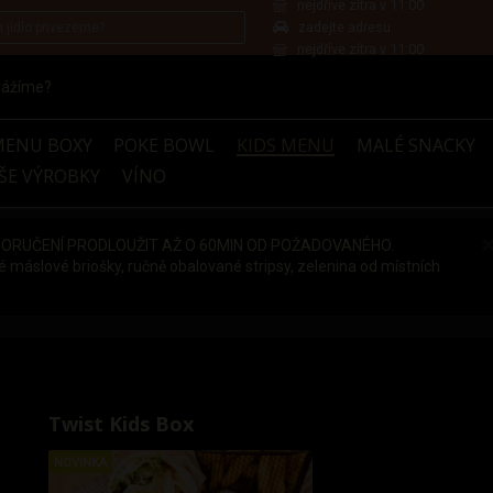
nejdříve zítra v 11:00
zadejte adresu
nejdříve zítra v 11:00
vážíme?
MENU BOXY
POKE BOWL
KIDS MENU
MALÉ SNACKY
ŠE VÝROBKY
VÍNO
DORUČENÍ PRODLOUŽIT AŽ O 60MIN OD POŽADOVANÉHO.
slové briošky, ručně obalované stripsy, zelenina od místních
Twist Kids Box
NOVINKA