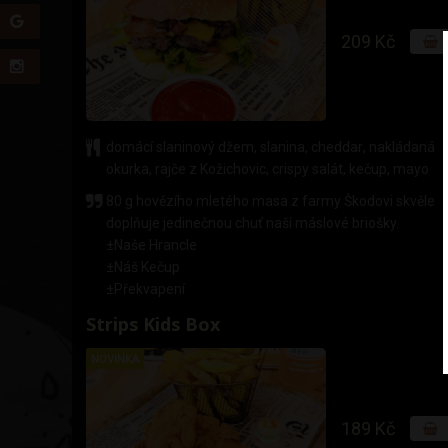
209 Kč
domácí slaninový džem
,
slanina
,
cheddar
,
nakládaná
okurka
,
rajče z Kožichovic
,
crispy salát
,
kečup
,
mayo
80 g hovězího mletého masa z farmy Škodovi skvěle
doplňuje jedinečnou chuť naší máslové briošky.
±Naše Hrancle
±Náš Kečup
±Překvapení
Strips Kids Box
NOVINKA
189 Kč