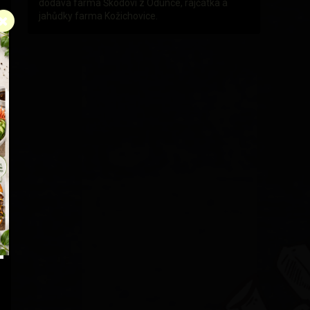
dodává farma Škodovi z Odunce, rajčátka a
jahůdky farma Kožichovice.