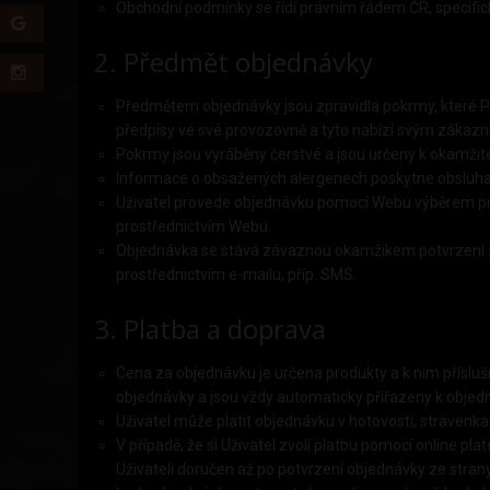
Obchodní podmínky se řídí právním řádem ČR, specif
2. Předmět objednávky
Předmětem objednávky jsou zpravidla pokrmy, které Pr
předpisy ve své provozovně a tyto nabízí svým zákaz
Pokrmy jsou vyráběny čerstvé a jsou určeny k okamžit
Informace o obsažených alergenech poskytne obsluha
Uživatel provede objednávku pomocí Webu výběrem p
prostřednictvím Webu.
Objednávka se stává závaznou okamžikem potvrzení ze
prostřednictvím e-mailu, příp. SMS.
3. Platba a doprava
Cena za objednávku je určena produkty a k nim přísluš
objednávky a jsou vždy automaticky přiřazeny k obj
Uživatel může platit objednávku v hotovosti, stravenk
V případě, že si Uživatel zvolí platbu pomocí online pl
Uživateli doručen až po potvrzení objednávky ze strany