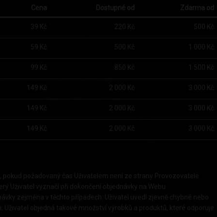
Cena
Dostupné od
Zdarma od
39 Kč
220 Kč
500 Kč
59 Kč
500 Kč
1 000 Kč
99 Kč
850 Kč
1 500 Kč
149 Kč
2 000 Kč
3 000 Kč
149 Kč
2 000 Kč
3 000 Kč
149 Kč
2 000 Kč
3 000 Kč
, pokud požadovaný čas Uživatelem není ze strany Provozovatele
erý Uživatel vyznačí při dokončení objednávky na Webu
ávky zejména v těchto případech: Uživatel uvedl zjevně chybné nebo
, Uživatel objedná takové množství výrobků a produktů, které odporuje