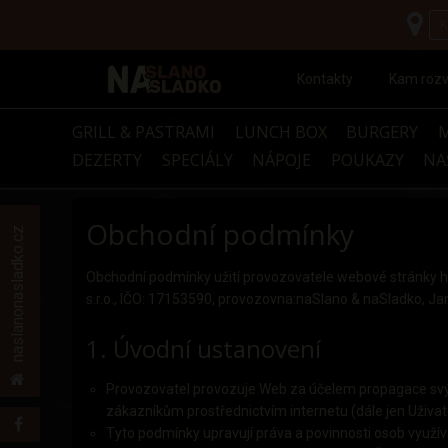
Kontakty
Kam roz
GRILL & PASTRAMI
LUNCH BOX
BURGERY
DEZERTY
SPECIÁLY
NÁPOJE
POUKAZY
NA
Obchodní podmínky
naslanonasladko.cz
Obchodní podmínky užití provozovatele webové stránky h
s.r.o., IČO: 17153590, provozovna:naSlano & naSladko, Ja
1. Úvodní ustanovení
Provozovatel provozuje Web za účelem propagace svýc
zákazníkům prostřednictvím internetu (dále jen Uživate
Tyto podmínky upravují práva a povinnosti osob využívaj