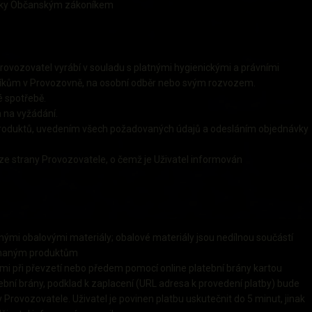
icky Občanským zákoníkem
ovozovatel vyrábí v souladu s platnými hygienickými a právními
níkům v Provozovně, na osobní odběr nebo svým rozvozem.
é spotřebě.
 na vyžádání.
roduktů, uvedením všech požadovaných údajů a odesláním objednávky
 strany Provozovatele, o čemž je Uživatel informován
nými obalovými materiály; obalové materiály jsou nedílnou součástí
ednaným produktům
ami při převzetí nebo předem pomocí online platební brány kartou
atební brány, podklad k zaplacení (URL adresa k provedení platby) bude
 Provozovatele. Uživatel je povinen platbu uskutečnit do 5 minut, jinak