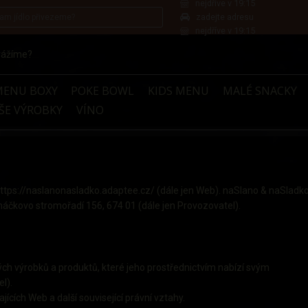
nejdříve v 19:15
zadejte adresu
nejdříve v 19:15
vážíme?
MENU BOXY
POKE BOWL
KIDS MENU
MALÉ SNACKY
ŠE VÝROBKY
VÍNO
ttps://naslanonasladko.adaptee.cz/ (dále jen Web). naSlano & naSladk
náčkovo stromořadí 156, 674 01 (dále jen Provozovatel).
h výrobků a produktů, které jeho prostřednictvím nabízí svým
l).
ících Web a další související právní vztahy.