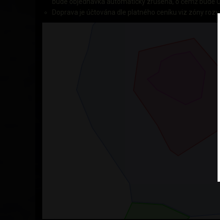
bude objednávka automaticky zrušena, o čemž bude U
Doprava je účtována dle platného ceníku viz zóny rozv