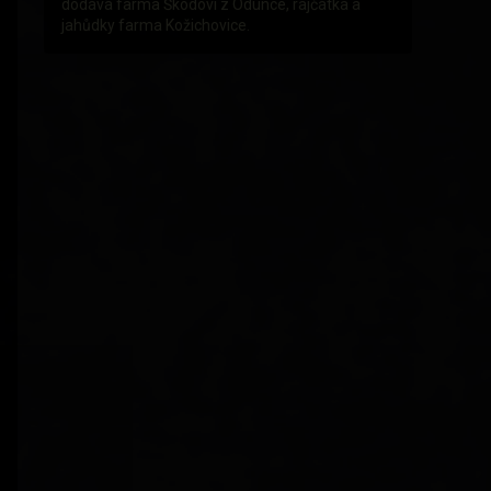
dodává farma Škodovi z Odunce, rajčátka a
jahůdky farma Kožichovice.