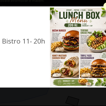
živatel informován e-mailem.
ozu.
Bistro 11- 20h